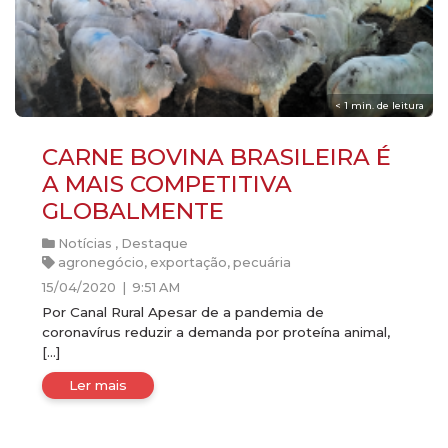
< 1
min. de leitura
CARNE BOVINA BRASILEIRA É
A MAIS COMPETITIVA
GLOBALMENTE
Notícias
,
Destaque
agronegócio
,
exportação
,
pecuária
15/04/2020 | 9:51 AM
Por Canal Rural Apesar de a pandemia de
coronavírus reduzir a demanda por proteína animal,
[…]
Ler mais