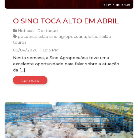
< 1
min. de leitura
O SINO TOCA ALTO EM ABRIL
Notícias
,
Destaque
pecuária
,
leilão sino agropecuária
,
leilão
,
leilão
touros
09/04/2020 | 12:13 PM
Nesta semana, a Sino Agropecuária teve uma
excelente oportunidade para falar sobre a atuação
da […]
Ler mais